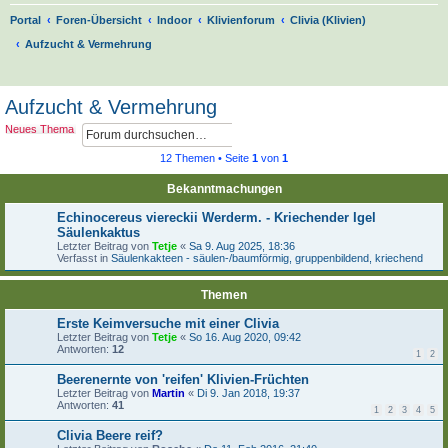
Portal
Foren-Übersicht
Indoor
Klivienforum
Clivia (Klivien)
Aufzucht & Vermehrung
S
u
Aufzucht & Vermehrung
c
S
E
Neues Thema
h
u
r
c
w
12 Themen • Seite
1
von
1
e
h
e
e
i
Bekanntmachungen
t
e
Echinocereus viereckii Werderm. - Kriechender Igel
r
Säulenkaktus
t
Letzter Beitrag von
Tetje
«
Sa 9. Aug 2025, 18:36
e
Verfasst in
Säulenkakteen - säulen-/baumförmig, gruppenbildend, kriechend
S
u
Themen
c
h
Erste Keimversuche mit einer Clivia
e
Letzter Beitrag von
Tetje
«
So 16. Aug 2020, 09:42
Antworten:
12
1
2
Beerenernte von 'reifen' Klivien-Früchten
Letzter Beitrag von
Martin
«
Di 9. Jan 2018, 19:37
Antworten:
41
1
2
3
4
5
Clivia Beere reif?