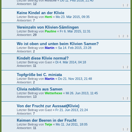
Letzter Beitrag von
Rosche
«
Do 11. Feb 2016, 21:40
Antworten:
12
1
2
Keine Kindel an der Klivie
Letzter Beitrag von
Herti
«
Mo 23. Mär 2015, 09:35
Antworten:
7
Vereinzeln von Klivien-Sämlingen
Letzter Beitrag von
Pauline
«
Fr 6. Mär 2015, 11:31
Antworten:
29
1
2
3
Wo ist oben und unten beim Klivien Samen?
Letzter Beitrag von
Martin
«
Sa 14. Feb 2015, 23:28
Antworten:
2
Kindelt diese Klivie normal?
Letzter Beitrag von
Gast
«
Di 4. Mär 2014, 04:18
Antworten:
11
1
2
Topfgröße bei C. miniata
Letzter Beitrag von
Martin
«
Do 21. Nov 2013, 21:48
Antworten:
2
Clivia nobilis aus Samen
Letzter Beitrag von
Wetterhexe
«
Mi 26. Jun 2013, 11:45
Antworten:
13
1
2
Von der Frucht zur Aussaat(Klivie)
Letzter Beitrag von
Gast
«
Fr 21. Jun 2013, 21:24
Antworten:
7
Keimen der Beeren in der Frucht
Letzter Beitrag von
Tetje
«
Mo 11. Jul 2011, 18:05
Antworten:
11
1
2