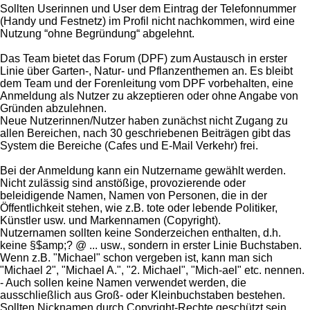
Sollten Userinnen und User dem Eintrag der Telefonnummer
(Handy und Festnetz) im Profil nicht nachkommen, wird eine
Nutzung “ohne Begründung“ abgelehnt.
Das Team bietet das Forum (DPF) zum Austausch in erster
Linie über Garten-, Natur- und Pflanzenthemen an. Es bleibt
dem Team und der Forenleitung vom DPF vorbehalten, eine
Anmeldung als Nutzer zu akzeptieren oder ohne Angabe von
Gründen abzulehnen.
Neue Nutzerinnen/Nutzer haben zunächst nicht Zugang zu
allen Bereichen, nach 30 geschriebenen Beiträgen gibt das
System die Bereiche (Cafes und E-Mail Verkehr) frei.
Bei der Anmeldung kann ein Nutzername gewählt werden.
Nicht zulässig sind anstößige, provozierende oder
beleidigende Namen, Namen von Personen, die in der
Öffentlichkeit stehen, wie z.B. tote oder lebende Politiker,
Künstler usw. und Markennamen (Copyright).
Nutzernamen sollten keine Sonderzeichen enthalten, d.h.
keine §$amp;? @ ... usw., sondern in erster Linie Buchstaben.
Wenn z.B. "Michael" schon vergeben ist, kann man sich
"Michael 2", "Michael A.", "2. Michael", "Mich-ael" etc. nennen.
- Auch sollen keine Namen verwendet werden, die
ausschließlich aus Groß- oder Kleinbuchstaben bestehen.
Sollten Nicknamen durch Copyright-Rechte geschützt sein