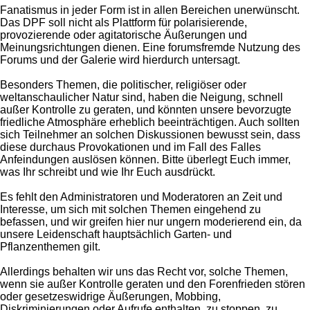
Fanatismus in jeder Form ist in allen Bereichen unerwünscht.
Das DPF soll nicht als Plattform für polarisierende,
provozierende oder agitatorische Äußerungen und
Meinungsrichtungen dienen. Eine forumsfremde Nutzung des
Forums und der Galerie wird hierdurch untersagt.
Besonders Themen, die politischer, religiöser oder
weltanschaulicher Natur sind, haben die Neigung, schnell
außer Kontrolle zu geraten, und könnten unsere bevorzugte
friedliche Atmosphäre erheblich beeinträchtigen. Auch sollten
sich Teilnehmer an solchen Diskussionen bewusst sein, dass
diese durchaus Provokationen und im Fall des Falles
Anfeindungen auslösen können. Bitte überlegt Euch immer,
was Ihr schreibt und wie Ihr Euch ausdrückt.
Es fehlt den Administratoren und Moderatoren an Zeit und
Interesse, um sich mit solchen Themen eingehend zu
befassen, und wir greifen hier nur ungern moderierend ein, da
unsere Leidenschaft hauptsächlich Garten- und
Pflanzenthemen gilt.
Allerdings behalten wir uns das Recht vor, solche Themen,
wenn sie außer Kontrolle geraten und den Forenfrieden stören
oder gesetzeswidrige Äußerungen, Mobbing,
Diskriminierungen oder Aufrufe enthalten, zu stoppen, zu