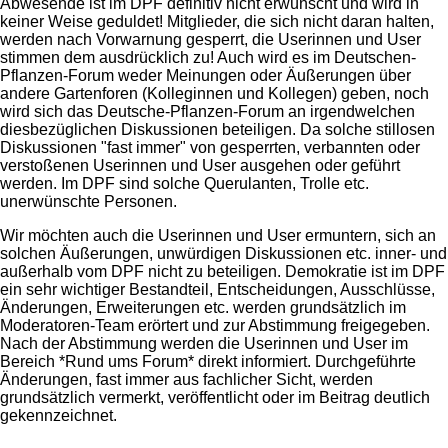
Abwesende ist im DPF definitiv nicht erwünscht und wird in
keiner Weise geduldet! Mitglieder, die sich nicht daran halten,
werden nach Vorwarnung gesperrt, die Userinnen und User
stimmen dem ausdrücklich zu! Auch wird es im Deutschen-
Pflanzen-Forum weder Meinungen oder Äußerungen über
andere Gartenforen (Kolleginnen und Kollegen) geben, noch
wird sich das Deutsche-Pflanzen-Forum an irgendwelchen
diesbezüglichen Diskussionen beteiligen. Da solche stillosen
Diskussionen "fast immer" von gesperrten, verbannten oder
verstoßenen Userinnen und User ausgehen oder geführt
werden. Im DPF sind solche Querulanten, Trolle etc.
unerwünschte Personen.
Wir möchten auch die Userinnen und User ermuntern, sich an
solchen Äußerungen, unwürdigen Diskussionen etc. inner- und
außerhalb vom DPF nicht zu beteiligen. Demokratie ist im DPF
ein sehr wichtiger Bestandteil, Entscheidungen, Ausschlüsse,
Änderungen, Erweiterungen etc. werden grundsätzlich im
Moderatoren-Team erörtert und zur Abstimmung freigegeben.
Nach der Abstimmung werden die Userinnen und User im
Bereich *Rund ums Forum* direkt informiert. Durchgeführte
Änderungen, fast immer aus fachlicher Sicht, werden
grundsätzlich vermerkt, veröffentlicht oder im Beitrag deutlich
gekennzeichnet.