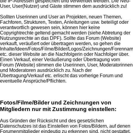
die IP-Adressen gespeichert und verwendet werden. Die Neu-
User, User(Nutzer) und Gäste stimmen dem ausdrücklich zu!
Sollten Userinnen und User an Projekten, neuen Themen,
Fachforen, Strukturen, Texten, Anleitungen usw. beteiligt oder
verantwortlich gewesen sein, können hier keine
Copyrightrechte geltend gemacht werden (siehe Abtretung der
Nutzungsrechte an das DPF). Sollte das Forum (Website)
verkauft, veräußert oder übertragen werden, so gehen die
Inhalte/Ideen/Fotos/Filme/Bilder/Logos/Zeichnungen/Forennam
etc. dieser Website an die Nachfolgerin oder Nachfolger über.
Einen Verkauf, einer Veräußerung oder Übertragung vom
Forum (Website) stimmen die Userinnen, User, Moderatorinnen
und Moderatoren ausdrücklich zu. Nach der
Übertragung/Verkauf etc. erlischt das vorherige Forum und
eventuelle Ansprüche/Pflichten.
Fotos/Filme/Bilder und Zeichnungen von
Mitgliedern nur mit Zustimmung einstellen:
Aus Gründen der Rücksicht und des gesetzlichen
Datenschutzes ist das Einstellen von Fotos/Bildern, auf denen
Forumenmitglieder eindeutig zu erkennen sind, nicht gestattet.