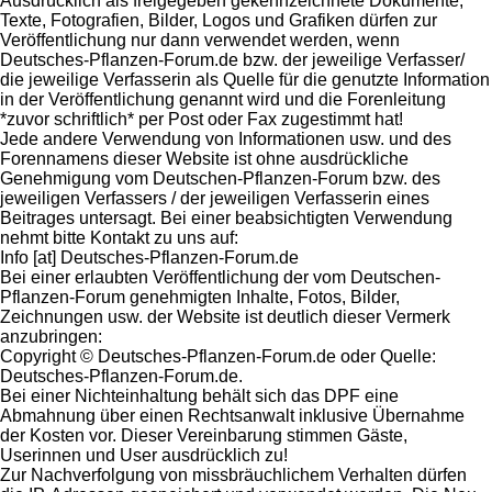
Ausdrücklich als freigegeben gekennzeichnete Dokumente,
Texte, Fotografien, Bilder, Logos und Grafiken dürfen zur
Veröffentlichung nur dann verwendet werden, wenn
Deutsches-Pflanzen-Forum.de bzw. der jeweilige Verfasser/
die jeweilige Verfasserin als Quelle für die genutzte Information
in der Veröffentlichung genannt wird und die Forenleitung
*zuvor schriftlich* per Post oder Fax zugestimmt hat!
Jede andere Verwendung von Informationen usw. und des
Forennamens dieser Website ist ohne ausdrückliche
Genehmigung vom Deutschen-Pflanzen-Forum bzw. des
jeweiligen Verfassers / der jeweiligen Verfasserin eines
Beitrages untersagt. Bei einer beabsichtigten Verwendung
nehmt bitte Kontakt zu uns auf:
Info [at] Deutsches-Pflanzen-Forum.de
Bei einer erlaubten Veröffentlichung der vom Deutschen-
Pflanzen-Forum genehmigten Inhalte, Fotos, Bilder,
Zeichnungen usw. der Website ist deutlich dieser Vermerk
anzubringen:
Copyright © Deutsches-Pflanzen-Forum.de oder Quelle:
Deutsches-Pflanzen-Forum.de.
Bei einer Nichteinhaltung behält sich das DPF eine
Abmahnung über einen Rechtsanwalt inklusive Übernahme
der Kosten vor. Dieser Vereinbarung stimmen Gäste,
Userinnen und User ausdrücklich zu!
Zur Nachverfolgung von missbräuchlichem Verhalten dürfen