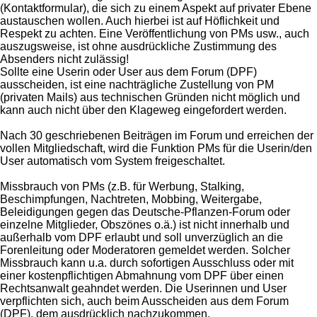
(Kontaktformular), die sich zu einem Aspekt auf privater Ebene
austauschen wollen. Auch hierbei ist auf Höflichkeit und
Respekt zu achten. Eine Veröffentlichung von PMs usw., auch
auszugsweise, ist ohne ausdrückliche Zustimmung des
Absenders nicht zulässig!
Sollte eine Userin oder User aus dem Forum (DPF)
ausscheiden, ist eine nachträgliche Zustellung von PM
(privaten Mails) aus technischen Gründen nicht möglich und
kann auch nicht über den Klageweg eingefordert werden.
Nach 30 geschriebenen Beiträgen im Forum und erreichen der
vollen Mitgliedschaft, wird die Funktion PMs für die Userin/den
User automatisch vom System freigeschaltet.
Missbrauch von PMs (z.B. für Werbung, Stalking,
Beschimpfungen, Nachtreten, Mobbing, Weitergabe,
Beleidigungen gegen das Deutsche-Pflanzen-Forum oder
einzelne Mitglieder, Obszönes o.ä.) ist nicht innerhalb und
außerhalb vom DPF erlaubt und soll unverzüglich an die
Forenleitung oder Moderatoren gemeldet werden. Solcher
Missbrauch kann u.a. durch sofortigen Ausschluss oder mit
einer kostenpflichtigen Abmahnung vom DPF über einen
Rechtsanwalt geahndet werden. Die Userinnen und User
verpflichten sich, auch beim Ausscheiden aus dem Forum
(DPF), dem ausdrücklich nachzukommen.