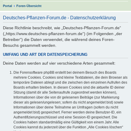
S
Portal
Foren-Übersicht
u
Deutsches-Pflanzen-Forum.de - Datenschutzerklärung
c
h
Diese Richtlinie beschreibt, wie „Deutsches-Pflanzen-Forum.de“
(„https://www.deutsches-pflanzen-forum.de“) (im Folgenden „der
e
Betreiber“) die Daten verwendet, die während deines Foren-
Besuchs gesammelt werden.
UMFANG UND ART DER DATENSPEICHERUNG
Deine Daten werden auf vier verschiedene Arten gesammelt:
Die Forensoftware phpBB erstellt bei deinem Besuch des Boards
mehrere Cookies. Cookies sind kleine Textdateien, die dein Browser als
temporäre Dateien ablegt und die zwischen den einzelnen Aufrufen des
Boards erhalten bleiben. In diesen Cookies sind die aktuelle ID deiner
Sitzung (damit dir alle Seitenaufrufe zugeordnet werden können),
Informationen über die von dir gelesenen Beiträge (zur Markierung
dieser als gelesen/ungelesen; sofern du nicht angemeldet bist) sowie
Informationen über deine Teilnahme an Umfragen (sofern du nicht
angemeldet bist) gespeichert. Ferner werden deine Benutzer-ID, ein
Authentifizierungsschlüssel und eine Session-ID gespeichert. Die
Cookies haben standardmäßig eine Gültigkeit von einem Jahr. Alle
Cookies kannst du jederzeit über die Funktion „Alle Cookies löschen“