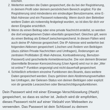
löschen.
Weiterhin werden die Daten gespeichert, die du bei der Registrierung,
in deinem Profil oder deinem persönlichem Bereich angibst. Für die
Registrierung sind mindestens ein eindeutiger Benutzername, eine E-
Mail-Adresse und ein Passwort notwendig. Wenn durch den Betreiber
weitere Daten als notwendig festgelegt wurden, so ist dies für dich vor
deren Eingabe ersichtlich.
Wenn du einen Beitrag oder eine private Nachricht erstellst, so werden
die dort eingegebenen Daten ebenfalls gespeichert. Gleiches gilt, wenn
du einen Beitrag als Entwurf zwischenspeicherst. In diesen Fällen wird
auch deine IP-Adresse gespeichert. Die IP-Adresse wird weiterhin bei
folgenden Aktionen gespeichert: Löschen und Ändern von Beiträgen
(dazu zählen Private Nachrichten und Umfragen), Änderungen an
zentralen Profildaten (E-Mail-Adresse, Kontoaktivierung, Benutzer-
Passwort) und gescheiterte Anmeldeversuche. Die von deinem Browser
übermittelte Browser-Kennzeichnung (User Agent) wird nur in der „Wer
ist online?“-Funktion angezeigt und nicht dauerhaft gespeichert.
Schließlich erfordern einzelne Funktionen des Boards, dass weitere
Daten gespeichert werden. Dazu gehören dein Abstimmungsverhalten
bei Umfragen, der Gelesen-Status von deinen Beiträgen oder explizit
von dir gesetzte Lesezeichen oder Benachrichtigungsfunktionen.
Dein Passwort wird mit einer Einwege-Verschlüsselung (Hash)
gespeichert, so dass es sicher ist. Jedoch wird dir empfohlen,
dieses Passwort nicht auf einer Vielzahl von Webseiten zu
verwenden. Das Passwort ist dein Schlüssel zu deinem