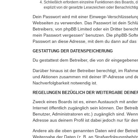
Schließlich erfordern einzelne Funktionen des Boards,
explizit von dir gesetzte Lesezeichen oder Benachrichti
Dein Passwort wird mit einer Einwege-Verschlüsselung 
Webseiten zu verwenden. Das Passwort ist dein Schlü
Betreibers, von phpBB Limited oder ein Dritter berec
mein Passwort vergessen“ benutzen. Die phpBB-Softw
Passwort an diese Adresse, mit dem du dann auf das 
GESTATTUNG DER DATENSPEICHERUNG
Du gestattest dem Betreiber, die von dir eingegeben
Darüber hinaus ist der Betreiber berechtigt, im Rahm
und Aktionen zusammen mit deiner IP-Adresse und de
Nachverfolgbarkeit notwendig ist.
REGELUNGEN BEZÜGLICH DER WEITERGABE DEINE
Zweck eines Boards ist es, einen Austausch mit andere
Internet öffentlich zugänglich sein können. Der Betrei
Benutzer, Administratoren etc.) zugänglich sind. Wen
Adresse aus deinem Profil ist dabei jedoch nur für de
Andere als die oben genannten Daten wird der Betreibe
Weitergabe der Daten (z. B. an Strafverfolgungsbehörde