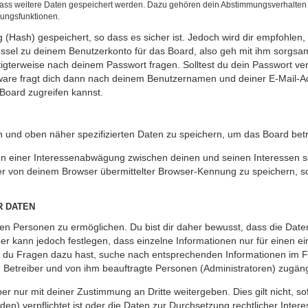
 dass weitere Daten gespeichert werden. Dazu gehören dein Abstimmungsverhalten
gungsfunktionen.
(Hash) gespeichert, so dass es sicher ist. Jedoch wird dir empfohlen, 
ssel zu deinem Benutzerkonto für das Board, also geh mit ihm sorgsam
htigterweise nach deinem Passwort fragen. Solltest du dein Passwort v
are fragt dich dann nach deinem Benutzernamen und deiner E-Mail-Ad
Board zugreifen kannst.
en und oben näher spezifizierten Daten zu speichern, um das Board bet
en einer Interessenabwägung zwischen deinen und seinen Interessen sow
r von deinem Browser übermittelter Browser-Kennung zu speichern, so
R DATEN
n Personen zu ermöglichen. Du bist dir daher bewusst, dass die Daten d
ber kann jedoch festlegen, dass einzelne Informationen nur für einen ei
n du Fragen dazu hast, suche nach entsprechenden Informationen im Fo
n Betreiber und von ihm beauftragte Personen (Administratoren) zugäng
r nur mit deiner Zustimmung an Dritte weitergeben. Dies gilt nicht, s
n) verpflichtet ist oder die Daten zur Durchsetzung rechtlicher Interes