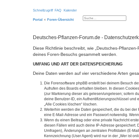
Schnellzugriff
FAQ
Kalender
Suche
Erweiterte Suche
Portal
Foren-Übersicht
Deutsches-Pflanzen-Forum.de - Datenschutzerk
Diese Richtlinie beschreibt, wie „Deutsches-Pflanzen
deines Foren-Besuchs gesammelt werden.
UMFANG UND ART DER DATENSPEICHERUNG
Deine Daten werden auf vier verschiedene Arten ges
Die Forensoftware phpBB erstellt bei deinem Besuch de
Aufrufen des Boards erhalten bleiben. In diesen Cookies
(zur Markierung dieser als gelesen/ungelesen; sofern d
deine Benutzer-ID, ein Authentifizierungsschlüssel und 
„Alle Cookies löschen“ löschen.
Weiterhin werden die Daten gespeichert, die du bei der 
eine E-Mail-Adresse und ein Passwort notwendig. Wenn du
Wenn du einen Beitrag oder eine private Nachricht erste
diesen Fällen wird auch deine IP-Adresse gespeichert. 
Umfragen), Änderungen an zentralen Profildaten (E-Mai
Kennzeichnung (User Agent) wird nur in der „Wer ist onl