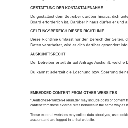
GESTATTUNG DER KONTAKTAUFNAHME
Du gestattest dem Betreiber darüber hinaus, dich unt
Board erforderlich ist. Darüber hinaus dürfen er und 
GELTUNGSBEREICH DIESER RICHTLINIE
Diese Richtlinie umfasst nur den Bereich der Seiten
Daten verarbeitet, wird er dich darüber gesondert inf
AUSKUNFTSRECHT
Der Betreiber erteilt dir auf Anfrage Auskunft, welche
Du kannst jederzeit die Löschung bzw. Sperrung deiner
EMBEDDED CONTENT FROM OTHER WEBSITES
“Deutsches-Pflanzen-Forum.de” may include posts or content th
content from these external sites behaves in the same way as if 
These external websites may collect data about you, use cookies
account and are logged in to that website.