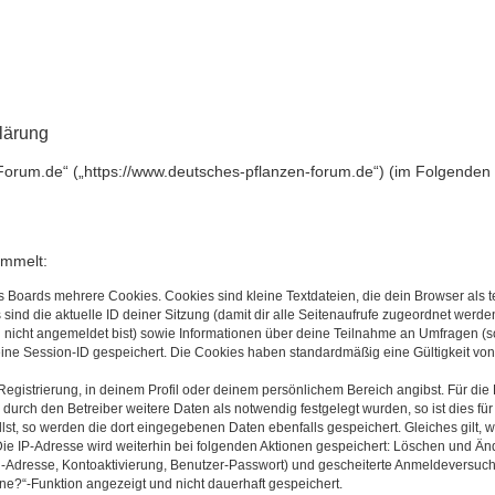
lärung
-Forum.de“ („https://www.deutsches-pflanzen-forum.de“) (im Folgenden 
ammelt:
s Boards mehrere Cookies. Cookies sind kleine Textdateien, die dein Browser als
 sind die aktuelle ID deiner Sitzung (damit dir alle Seitenaufrufe zugeordnet werd
u nicht angemeldet bist) sowie Informationen über deine Teilnahme an Umfragen (s
eine Session-ID gespeichert. Die Cookies haben standardmäßig eine Gültigkeit von 
Registrierung, in deinem Profil oder deinem persönlichem Bereich angibst. Für di
rch den Betreiber weitere Daten als notwendig festgelegt wurden, so ist dies für 
llst, so werden die dort eingegebenen Daten ebenfalls gespeichert. Gleiches gilt, 
Die IP-Adresse wird weiterhin bei folgenden Aktionen gespeichert: Löschen und Än
l-Adresse, Kontoaktivierung, Benutzer-Passwort) und gescheiterte Anmeldeversuch
ine?“-Funktion angezeigt und nicht dauerhaft gespeichert.