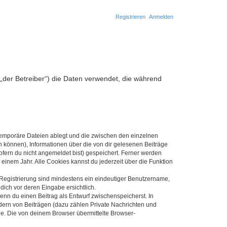
Registrieren
Anmelden
S
u
c
„der Betreiber“) die Daten verwendet, die während
h
e
 temporäre Dateien ablegt und die zwischen den einzelnen
en können), Informationen über die von dir gelesenen Beiträge
ofern du nicht angemeldet bist) gespeichert. Ferner werden
einem Jahr. Alle Cookies kannst du jederzeit über die Funktion
e Registrierung sind mindestens ein eindeutiger Benutzername,
dich vor deren Eingabe ersichtlich.
wenn du einen Beitrag als Entwurf zwischenspeicherst. In
dern von Beiträgen (dazu zählen Private Nachrichten und
e. Die von deinem Browser übermittelte Browser-