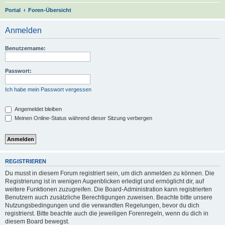
S
Portal
Foren-Übersicht
u
Anmelden
c
h
Benutzername:
e
Passwort:
Ich habe mein Passwort vergessen
Angemeldet bleiben
Meinen Online-Status während dieser Sitzung verbergen
REGISTRIEREN
Du musst in diesem Forum registriert sein, um dich anmelden zu können. Die
Registrierung ist in wenigen Augenblicken erledigt und ermöglicht dir, auf
weitere Funktionen zuzugreifen. Die Board-Administration kann registrierten
Benutzern auch zusätzliche Berechtigungen zuweisen. Beachte bitte unsere
Nutzungsbedingungen und die verwandten Regelungen, bevor du dich
registrierst. Bitte beachte auch die jeweiligen Forenregeln, wenn du dich in
diesem Board bewegst.