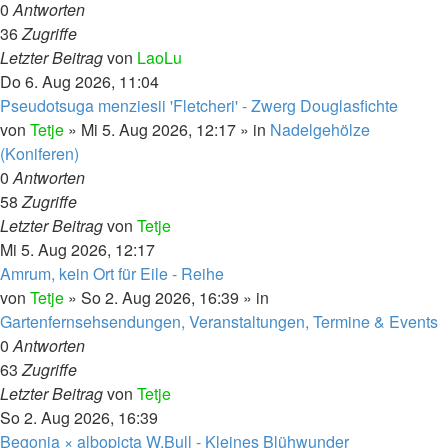
0
Antworten
36
Zugriffe
Letzter Beitrag
von
LaoLu
Do 6. Aug 2026, 11:04
Pseudotsuga menziesii 'Fletcheri' - Zwerg Douglasfichte
von
Tetje
»
Mi 5. Aug 2026, 12:17
» in
Nadelgehölze
(Koniferen)
0
Antworten
58
Zugriffe
Letzter Beitrag
von
Tetje
Mi 5. Aug 2026, 12:17
Amrum, kein Ort für Eile - Reihe
von
Tetje
»
So 2. Aug 2026, 16:39
» in
Gartenfernsehsendungen, Veranstaltungen, Termine & Events
0
Antworten
63
Zugriffe
Letzter Beitrag
von
Tetje
So 2. Aug 2026, 16:39
Begonia × albopicta W.Bull - Kleines Blühwunder