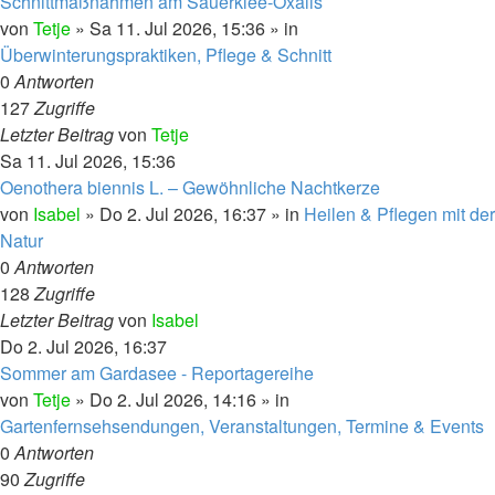
Schnittmaßnahmen am Sauerklee-Oxalis
von
Tetje
»
Sa 11. Jul 2026, 15:36
» in
Überwinterungspraktiken, Pflege & Schnitt
0
Antworten
127
Zugriffe
Letzter Beitrag
von
Tetje
Sa 11. Jul 2026, 15:36
Oenothera biennis L. – Gewöhnliche Nachtkerze
von
Isabel
»
Do 2. Jul 2026, 16:37
» in
Heilen & Pflegen mit der
Natur
0
Antworten
128
Zugriffe
Letzter Beitrag
von
Isabel
Do 2. Jul 2026, 16:37
Sommer am Gardasee - Reportagereihe
von
Tetje
»
Do 2. Jul 2026, 14:16
» in
Gartenfernsehsendungen, Veranstaltungen, Termine & Events
0
Antworten
90
Zugriffe