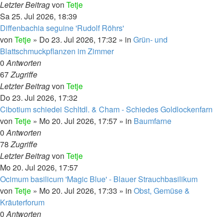
Letzter Beitrag
von
Tetje
Sa 25. Jul 2026, 18:39
Diffenbachia seguine 'Rudolf Röhrs'
von
Tetje
»
Do 23. Jul 2026, 17:32
» in
Grün- und
Blattschmuckpflanzen im Zimmer
0
Antworten
67
Zugriffe
Letzter Beitrag
von
Tetje
Do 23. Jul 2026, 17:32
Cibotium schiedei Schltdl. & Cham - Schiedes Goldlockenfarn
von
Tetje
»
Mo 20. Jul 2026, 17:57
» in
Baumfarne
0
Antworten
78
Zugriffe
Letzter Beitrag
von
Tetje
Mo 20. Jul 2026, 17:57
Ocimum basilicum 'Magic Blue' - Blauer Strauchbasilikum
von
Tetje
»
Mo 20. Jul 2026, 17:33
» in
Obst, Gemüse &
Kräuterforum
0
Antworten