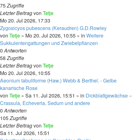
75
Zugriffe
Letzter Beitrag
von
Tetje
Mo 20. Jul 2026, 17:33
Zygosicyos pubescens (Keraudren) G.D.Rowley
von
Tetje
»
Mo 20. Jul 2026, 10:55
» in
Weitere
Sukkulentengattungen und Zwiebelpflanzen
0
Antworten
58
Zugriffe
Letzter Beitrag
von
Tetje
Mo 20. Jul 2026, 10:55
Aeonium tabuliforme (Haw.) Webb & Berthel. - Gelbe
kanarische Rose
von
Tetje
»
Sa 11. Jul 2026, 15:51
» in
Dickblattgewächse –
Crassula, Echeveria, Sedum und andere
0
Antworten
105
Zugriffe
Letzter Beitrag
von
Tetje
Sa 11. Jul 2026, 15:51