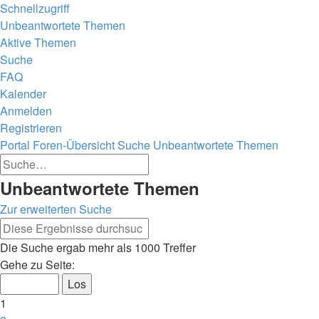
Schnellzugriff
Unbeantwortete Themen
Aktive Themen
Suche
FAQ
Kalender
Anmelden
Registrieren
Portal
Foren-Übersicht
Suche
Unbeantwortete Themen
Erweiterte
Suche
Suche
Suche
Unbeantwortete Themen
Zur erweiterten Suche
Erweiterte
Suche
Suche
Die Suche ergab mehr als 1000 Treffer
Seite
Gehe zu Seite:
1
von
1
40