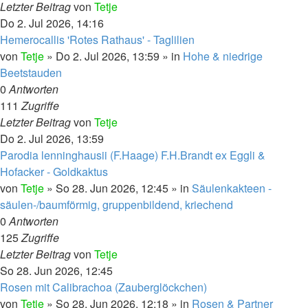
Letzter Beitrag
von
Tetje
Do 2. Jul 2026, 14:16
Hemerocallis 'Rotes Rathaus' - Taglilien
von
Tetje
»
Do 2. Jul 2026, 13:59
» in
Hohe & niedrige
Beetstauden
0
Antworten
111
Zugriffe
Letzter Beitrag
von
Tetje
Do 2. Jul 2026, 13:59
Parodia lenninghausii (F.Haage) F.H.Brandt ex Eggli &
Hofacker - Goldkaktus
von
Tetje
»
So 28. Jun 2026, 12:45
» in
Säulenkakteen -
säulen-/baumförmig, gruppenbildend, kriechend
0
Antworten
125
Zugriffe
Letzter Beitrag
von
Tetje
So 28. Jun 2026, 12:45
Rosen mit Calibrachoa (Zauberglöckchen)
von
Tetje
»
So 28. Jun 2026, 12:18
» in
Rosen & Partner