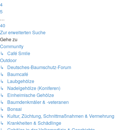
4
5
…
40
Nächste
Zur erweiterten Suche
Gehe zu
Community
↳ Café Smile
Outdoor
↳ Deutsches-Baumschutz-Forum
↳ Baumcafé
↳ Laubgehölze
↳ Nadelgehölze (Koniferen)
↳ Einheimische Gehölze
↳ Baumdenkmäler & -veteranen
↳ Bonsai
↳ Kultur, Züchtung, Schnittmaßnahmen & Vermehrung
↳ Krankheiten & Schädlinge
↳ Gehölze in der Volksmedizin & Geschichte