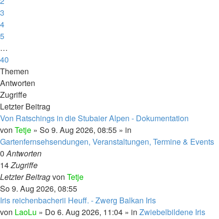
2
3
4
5
…
40
Nächste
Themen
Antworten
Zugriffe
Letzter Beitrag
Von Ratschings in die Stubaier Alpen - Dokumentation
von
Tetje
»
So 9. Aug 2026, 08:55
» in
Gartenfernsehsendungen, Veranstaltungen, Termine & Events
0
Antworten
14
Zugriffe
Letzter Beitrag
von
Tetje
So 9. Aug 2026, 08:55
Iris reichenbacherii Heuff. - Zwerg Balkan Iris
von
LaoLu
»
Do 6. Aug 2026, 11:04
» in
Zwiebelbildene Iris