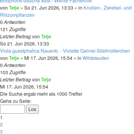
Boophone disticha alba - Weiße Fächerlilie
von
Tetje
»
So 21. Jun 2026, 13:33
» in
Knollen-, Zwiebel- und
Rhizompflanzen
0
Antworten
121
Zugriffe
Letzter Beitrag
von
Tetje
So 21. Jun 2026, 13:33
Viola guestphalica Nauenb. - Violette Galmei-Stiefmütterchen
von
Tetje
»
Mi 17. Jun 2026, 15:54
» in
Wildstauden
0
Antworten
103
Zugriffe
Letzter Beitrag
von
Tetje
Mi 17. Jun 2026, 15:54
Die Suche ergab mehr als 1000 Treffer
Seite
Gehe zu Seite:
1
von
1
40
2
3