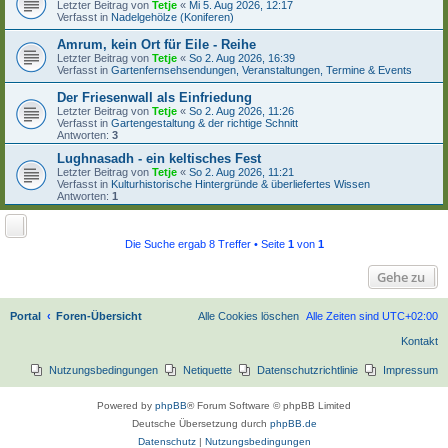
Letzter Beitrag von
Tetje
«
Mi 5. Aug 2026, 12:17
Verfasst in
Nadelgehölze (Koniferen)
Amrum, kein Ort für Eile - Reihe
Letzter Beitrag von
Tetje
«
So 2. Aug 2026, 16:39
Verfasst in
Gartenfernsehsendungen, Veranstaltungen, Termine & Events
Der Friesenwall als Einfriedung
Letzter Beitrag von
Tetje
«
So 2. Aug 2026, 11:26
Verfasst in
Gartengestaltung & der richtige Schnitt
Antworten:
3
Lughnasadh - ein keltisches Fest
Letzter Beitrag von
Tetje
«
So 2. Aug 2026, 11:21
Verfasst in
Kulturhistorische Hintergründe & überliefertes Wissen
Antworten:
1
Die Suche ergab 8 Treffer • Seite
1
von
1
Gehe zu
Portal
Foren-Übersicht
Alle Cookies löschen
Alle Zeiten sind
UTC+02:00
Kontakt
Nutzungsbedingungen
Netiquette
Datenschutzrichtlinie
Impressum
Powered by
phpBB
® Forum Software © phpBB Limited
Deutsche Übersetzung durch
phpBB.de
Datenschutz
|
Nutzungsbedingungen