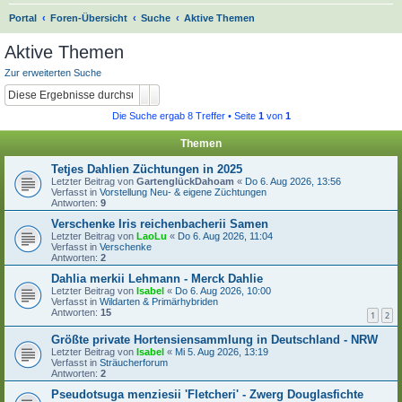
S
Portal
Foren-Übersicht
Suche
Aktive Themen
u
Aktive Themen
c
Zur erweiterten Suche
h
Suche
Erweiterte Suche
e
Die Suche ergab 8 Treffer • Seite
1
von
1
Themen
Tetjes Dahlien Züchtungen in 2025
Letzter Beitrag von
GartenglückDahoam
«
Do 6. Aug 2026, 13:56
Verfasst in
Vorstellung Neu- & eigene Züchtungen
Antworten:
9
Verschenke Iris reichenbacherii Samen
Letzter Beitrag von
LaoLu
«
Do 6. Aug 2026, 11:04
Verfasst in
Verschenke
Antworten:
2
Dahlia merkii Lehmann - Merck Dahlie
Letzter Beitrag von
Isabel
«
Do 6. Aug 2026, 10:00
Verfasst in
Wildarten & Primärhybriden
Antworten:
15
1
2
Größte private Hortensiensammlung in Deutschland - NRW
Letzter Beitrag von
Isabel
«
Mi 5. Aug 2026, 13:19
Verfasst in
Sträucherforum
Antworten:
2
Pseudotsuga menziesii 'Fletcheri' - Zwerg Douglasfichte