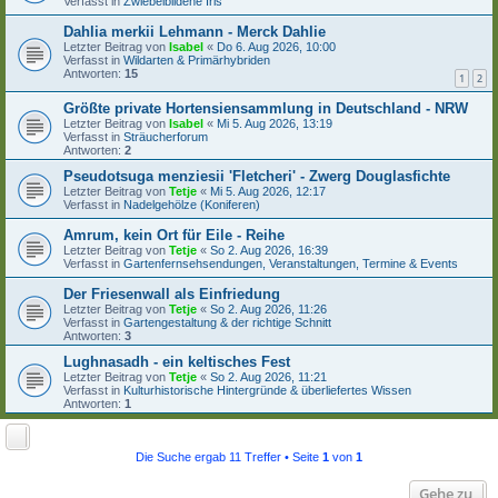
Verfasst in
Zwiebelbildene Iris
Dahlia merkii Lehmann - Merck Dahlie
Letzter Beitrag von
Isabel
«
Do 6. Aug 2026, 10:00
Verfasst in
Wildarten & Primärhybriden
Antworten:
15
1
2
Größte private Hortensiensammlung in Deutschland - NRW
Letzter Beitrag von
Isabel
«
Mi 5. Aug 2026, 13:19
Verfasst in
Sträucherforum
Antworten:
2
Pseudotsuga menziesii 'Fletcheri' - Zwerg Douglasfichte
Letzter Beitrag von
Tetje
«
Mi 5. Aug 2026, 12:17
Verfasst in
Nadelgehölze (Koniferen)
Amrum, kein Ort für Eile - Reihe
Letzter Beitrag von
Tetje
«
So 2. Aug 2026, 16:39
Verfasst in
Gartenfernsehsendungen, Veranstaltungen, Termine & Events
Der Friesenwall als Einfriedung
Letzter Beitrag von
Tetje
«
So 2. Aug 2026, 11:26
Verfasst in
Gartengestaltung & der richtige Schnitt
Antworten:
3
Lughnasadh - ein keltisches Fest
Letzter Beitrag von
Tetje
«
So 2. Aug 2026, 11:21
Verfasst in
Kulturhistorische Hintergründe & überliefertes Wissen
Antworten:
1
Die Suche ergab 11 Treffer • Seite
1
von
1
Gehe zu