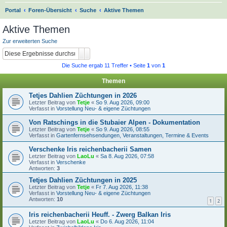
S
Portal
Foren-Übersicht
Suche
Aktive Themen
u
Aktive Themen
c
Zur erweiterten Suche
h
Suche
Erweiterte Suche
e
Die Suche ergab 11 Treffer • Seite
1
von
1
Themen
Tetjes Dahlien Züchtungen in 2026
Letzter Beitrag von
Tetje
«
So 9. Aug 2026, 09:00
Verfasst in
Vorstellung Neu- & eigene Züchtungen
Von Ratschings in die Stubaier Alpen - Dokumentation
Letzter Beitrag von
Tetje
«
So 9. Aug 2026, 08:55
Verfasst in
Gartenfernsehsendungen, Veranstaltungen, Termine & Events
Verschenke Iris reichenbacherii Samen
Letzter Beitrag von
LaoLu
«
Sa 8. Aug 2026, 07:58
Verfasst in
Verschenke
Antworten:
3
Tetjes Dahlien Züchtungen in 2025
Letzter Beitrag von
Tetje
«
Fr 7. Aug 2026, 11:38
Verfasst in
Vorstellung Neu- & eigene Züchtungen
Antworten:
10
1
2
Iris reichenbacherii Heuff. - Zwerg Balkan Iris
Letzter Beitrag von
LaoLu
«
Do 6. Aug 2026, 11:04