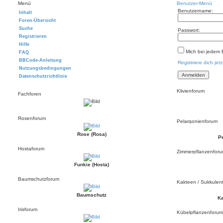
Menü
Benutzer-Menü
Benutzername:
Inhalt
Foren-Übersicht
Suche
Passwort:
Registrieren
Hilfe
Mich bei jedem
FAQ
BBCode-Anleitung
Registriere dich jetz
Nutzungsbedingungen
Datenschutzrichtlinie
Klivienforum
Fachforen
Rosenforum
Pelargonienforum
Rose (Rosa)
P
Hostaforum
Zimmerpflanzenfor
Funkie (Hosta)
Baumschutzforum
Kakteen / Sukkulen
Baumschutz
K
Irisforum
Kübelpflanzenforum