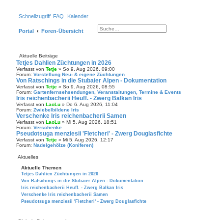
Schnellzugriff
FAQ
Kalender
Suche
Erweiterte Suche
Portal
Foren-Übersicht
Aktuelle Beiträge
Tetjes Dahlien Züchtungen in 2026
Verfasst von
Tetje
» So 9. Aug 2026, 09:00
Forum:
Vorstellung Neu- & eigene Züchtungen
Von Ratschings in die Stubaier Alpen - Dokumentation
Verfasst von
Tetje
» So 9. Aug 2026, 08:55
Forum:
Gartenfernsehsendungen, Veranstaltungen, Termine & Events
Iris reichenbacherii Heuff. - Zwerg Balkan Iris
Verfasst von
LaoLu
» Do 6. Aug 2026, 11:04
Forum:
Zwiebelbildene Iris
Verschenke Iris reichenbacherii Samen
Verfasst von
LaoLu
» Mi 5. Aug 2026, 18:51
Forum:
Verschenke
Pseudotsuga menziesii 'Fletcheri' - Zwerg Douglasfichte
Verfasst von
Tetje
» Mi 5. Aug 2026, 12:17
Forum:
Nadelgehölze (Koniferen)
Aktuelles
Aktuelle Themen
Tetjes Dahlien Züchtungen in 2026
Von Ratschings in die Stubaier Alpen - Dokumentation
Iris reichenbacherii Heuff. - Zwerg Balkan Iris
Verschenke Iris reichenbacherii Samen
Pseudotsuga menziesii 'Fletcheri' - Zwerg Douglasfichte