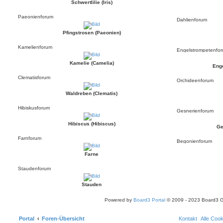
Schwertlilie (Iris)
Paeonienforum
Dahlienforum
Pfingstrosen (Paeonien)
Kamelienforum
Engelstrompetenfo
Kamelie (Camelia)
Eng
Clematisforum
Orchideenforum
Waldreben (Clematis)
Hibiskusforum
Gesnerienforum
Hibiscus (Hibiscus)
Ge
Farnforum
Begonienforum
Farne
Staudenforum
Stauden
Powered by
Board3 Portal
© 2009 - 2023 Board3 
Portal
Foren-Übersicht
Kontakt
Alle Coo