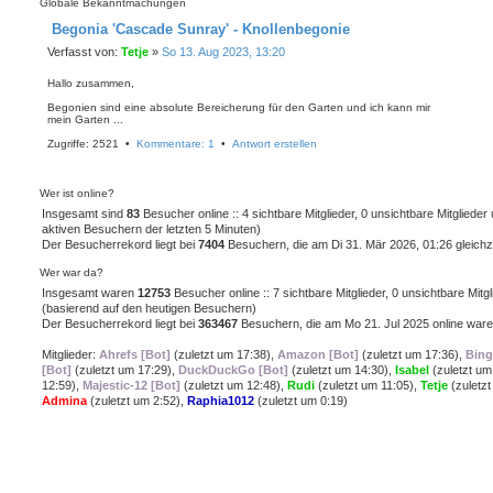
Globale Bekanntmachungen
Begonia 'Cascade Sunray' - Knollenbegonie
B
Verfasst von:
Tetje
»
So 13. Aug 2023, 13:20
e
i
Hallo zusammen,
t
r
Begonien sind eine absolute Bereicherung für den Garten und ich kann mir
mein Garten ...
a
g
Zugriffe: 2521 •
Kommentare: 1
•
Antwort erstellen
Wer ist online?
Insgesamt sind
83
Besucher online :: 4 sichtbare Mitglieder, 0 unsichtbare Mitgliede
aktiven Besuchern der letzten 5 Minuten)
Der Besucherrekord liegt bei
7404
Besuchern, die am Di 31. Mär 2026, 01:26 gleichze
Wer war da?
Insgesamt waren
12753
Besucher online :: 7 sichtbare Mitglieder, 0 unsichtbare Mit
(basierend auf den heutigen Besuchern)
Der Besucherrekord liegt bei
363467
Besuchern, die am Mo 21. Jul 2025 online ware
Mitglieder:
Ahrefs [Bot]
(
zuletzt um 17:38
),
Amazon [Bot]
(
zuletzt um 17:36
),
Bing
[Bot]
(
zuletzt um 17:29
),
DuckDuckGo [Bot]
(
zuletzt um 14:30
),
Isabel
(
zuletzt um
12:59
),
Majestic-12 [Bot]
(
zuletzt um 12:48
),
Rudi
(
zuletzt um 11:05
),
Tetje
(
zuletz
Admina
(
zuletzt um 2:52
),
Raphia1012
(
zuletzt um 0:19
)