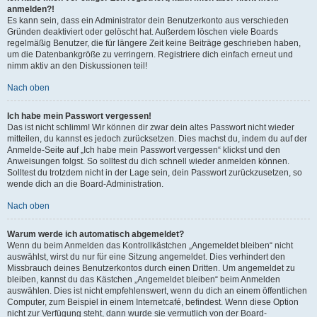
anmelden?!
Es kann sein, dass ein Administrator dein Benutzerkonto aus verschieden
Gründen deaktiviert oder gelöscht hat. Außerdem löschen viele Boards
regelmäßig Benutzer, die für längere Zeit keine Beiträge geschrieben haben,
um die Datenbankgröße zu verringern. Registriere dich einfach erneut und
nimm aktiv an den Diskussionen teil!
Nach oben
Ich habe mein Passwort vergessen!
Das ist nicht schlimm! Wir können dir zwar dein altes Passwort nicht wieder
mitteilen, du kannst es jedoch zurücksetzen. Dies machst du, indem du auf der
Anmelde-Seite auf „Ich habe mein Passwort vergessen“ klickst und den
Anweisungen folgst. So solltest du dich schnell wieder anmelden können.
Solltest du trotzdem nicht in der Lage sein, dein Passwort zurückzusetzen, so
wende dich an die Board-Administration.
Nach oben
Warum werde ich automatisch abgemeldet?
Wenn du beim Anmelden das Kontrollkästchen „Angemeldet bleiben“ nicht
auswählst, wirst du nur für eine Sitzung angemeldet. Dies verhindert den
Missbrauch deines Benutzerkontos durch einen Dritten. Um angemeldet zu
bleiben, kannst du das Kästchen „Angemeldet bleiben“ beim Anmelden
auswählen. Dies ist nicht empfehlenswert, wenn du dich an einem öffentlichen
Computer, zum Beispiel in einem Internetcafé, befindest. Wenn diese Option
nicht zur Verfügung steht, dann wurde sie vermutlich von der Board-