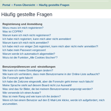
S
Portal
Foren-Übersicht
Häufig gestellte Fragen
u
Häufig gestellte Fragen
c
h
Registrierung und Anmeldung
Wozu muss ich mich registrieren?
e
Was ist COPPA?
Warum kann ich mich nicht registrieren?
Ich habe mich registriert, kann mich aber nicht anmelden!
Warum kann ich mich nicht anmelden?
Ich habe mich vor einiger Zeit registriert, kann mich aber nicht mehr anmelden?!
Ich habe mein Passwort vergessen!
Warum werde ich automatisch abgemeldet?
Wozu ist die Funktion „Alle Cookies löschen“?
Benutzerpräferenzen und -einstellungen
Wie kann ich meine Einstellungen ändern?
Wie kann ich verhindern, dass mein Benutzername in der Online-Liste auftaucht?
Die Forenuhr geht falsch!
Ich habe die Zeitzone eingestellt, aber die Forenuhr geht immer noch falsch!
Meine Sprache steht auf diesem Board nicht zur Auswahl!
Was sind das für Bilder, die bei meinem Benutzernamen angezeigt werden?
Wie verwende ich einen Avatar?
Was ist mein Rang und wie kann ich ihn ändern?
Wenn ich bei einem Benutzer auf den E-Mail-Link klicke, werde ich aufgefordert, mich
anzumelden.