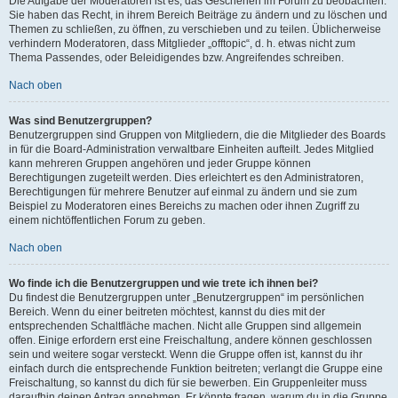
Die Aufgabe der Moderatoren ist es, das Geschehen im Forum zu beobachten.
Sie haben das Recht, in ihrem Bereich Beiträge zu ändern und zu löschen und
Themen zu schließen, zu öffnen, zu verschieben und zu teilen. Üblicherweise
verhindern Moderatoren, dass Mitglieder „offtopic“, d. h. etwas nicht zum
Thema Passendes, oder Beleidigendes bzw. Angreifendes schreiben.
Nach oben
Was sind Benutzergruppen?
Benutzergruppen sind Gruppen von Mitgliedern, die die Mitglieder des Boards
in für die Board-Administration verwaltbare Einheiten aufteilt. Jedes Mitglied
kann mehreren Gruppen angehören und jeder Gruppe können
Berechtigungen zugeteilt werden. Dies erleichtert es den Administratoren,
Berechtigungen für mehrere Benutzer auf einmal zu ändern und sie zum
Beispiel zu Moderatoren eines Bereichs zu machen oder ihnen Zugriff zu
einem nichtöffentlichen Forum zu geben.
Nach oben
Wo finde ich die Benutzergruppen und wie trete ich ihnen bei?
Du findest die Benutzergruppen unter „Benutzergruppen“ im persönlichen
Bereich. Wenn du einer beitreten möchtest, kannst du dies mit der
entsprechenden Schaltfläche machen. Nicht alle Gruppen sind allgemein
offen. Einige erfordern erst eine Freischaltung, andere können geschlossen
sein und weitere sogar versteckt. Wenn die Gruppe offen ist, kannst du ihr
einfach durch die entsprechende Funktion beitreten; verlangt die Gruppe eine
Freischaltung, so kannst du dich für sie bewerben. Ein Gruppenleiter muss
daraufhin deinen Antrag annehmen. Er könnte fragen, warum du in die Gruppe