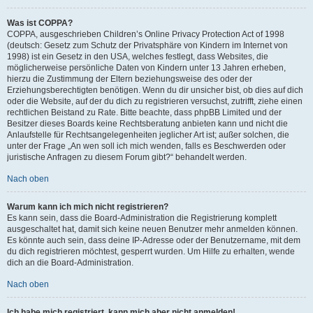
Was ist COPPA?
COPPA, ausgeschrieben Children’s Online Privacy Protection Act of 1998
(deutsch: Gesetz zum Schutz der Privatsphäre von Kindern im Internet von
1998) ist ein Gesetz in den USA, welches festlegt, dass Websites, die
möglicherweise persönliche Daten von Kindern unter 13 Jahren erheben,
hierzu die Zustimmung der Eltern beziehungsweise des oder der
Erziehungsberechtigten benötigen. Wenn du dir unsicher bist, ob dies auf dich
oder die Website, auf der du dich zu registrieren versuchst, zutrifft, ziehe einen
rechtlichen Beistand zu Rate. Bitte beachte, dass phpBB Limited und der
Besitzer dieses Boards keine Rechtsberatung anbieten kann und nicht die
Anlaufstelle für Rechtsangelegenheiten jeglicher Art ist; außer solchen, die
unter der Frage „An wen soll ich mich wenden, falls es Beschwerden oder
juristische Anfragen zu diesem Forum gibt?“ behandelt werden.
Nach oben
Warum kann ich mich nicht registrieren?
Es kann sein, dass die Board-Administration die Registrierung komplett
ausgeschaltet hat, damit sich keine neuen Benutzer mehr anmelden können.
Es könnte auch sein, dass deine IP-Adresse oder der Benutzername, mit dem
du dich registrieren möchtest, gesperrt wurden. Um Hilfe zu erhalten, wende
dich an die Board-Administration.
Nach oben
Ich habe mich registriert, kann mich aber nicht anmelden!