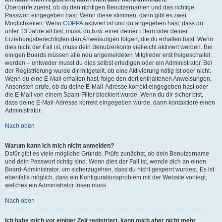
Überprüfe zuerst, ob du den richtigen Benutzernamen und das richtige
Passwort eingegeben hast. Wenn diese stimmen, dann gibt es zwei
Möglichkeiten. Wenn
COPPA
aktiviert ist und du angegeben hast, dass du
unter 13 Jahre alt bist, musst du bzw. einer deiner Eltern oder deiner
Erziehungsberechtigten den Anweisungen folgen, die du erhalten hast. Wenn
dies nicht der Fall ist, muss dein Benutzerkonto vielleicht aktiviert werden. Bei
einigen Boards müssen alle neu angemeldeten Mitglieder erst freigeschaltet
werden – entweder musst du dies selbst erledigen oder ein Administrator. Bei
der Registrierung wurde dir mitgeteilt, ob eine Aktivierung nötig ist oder nicht.
Wenn du eine E-Mail erhalten hast, folge den dort enthaltenen Anweisungen.
Ansonsten prüfe, ob du deine E-Mail-Adresse korrekt eingegeben hast oder
die E-Mail von einem Spam-Filter blockiert wurde. Wenn du dir sicher bist,
dass deine E-Mail-Adresse korrekt eingegeben wurde, dann kontaktiere einen
Administrator.
Nach oben
Warum kann ich mich nicht anmelden?
Dafür gibt es viele mögliche Gründe. Prüfe zunächst, ob dein Benutzername
und dein Passwort richtig sind. Wenn dies der Fall ist, wende dich an einen
Board-Administrator, um sicherzugehen, dass du nicht gesperrt wurdest. Es ist
ebenfalls möglich, dass ein Konfigurationsproblem mit der Website vorliegt,
welches ein Administrator lösen muss.
Nach oben
Ich habe mich vor einiger Zeit registriert, kann mich aber nicht mehr