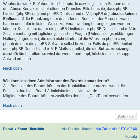
Webhoster wie z. B. Yahoo!, free.fr, funpic.de usw. liegt — den Support oder
den Abuse-Kontakt des betreffenden Dienstes. Bitte beachte, dass phpBB
Limited (phpBB.com) und phpBB Deutschland e. V. (phpBB.de)
absolut keinen
Einfluss
auf die Benutzung oder den oder die Benutzer der Forensoftware
haben und dafür in keiner Weise zur Verantwortung herangezogen werden
können. Kontaktiere daher nie phpBB Limited oder phpBB Deutschland e. V. in
Zusammenhang mit jeglichen juristischen Fragen (Unterlassungserklärungen,
Haftungsfragen usw.), die
sich nicht direkt
auf die Websiten phpbb.com,
phpbb.de oder die phpBB-Software selbst beziehen. Falls du phpBB Limited
oder phpBB Deutschland e. V. E-Mails schreibst, die die
Softwarenutzung
durch Dritte
betreffen, so wirst du, wenn überhaupt, höchstens eine knappe
Antwort erhalten.
Nach oben
Wie kann ich einen Administrator des Boards kontaktieren?
Alle Benutzer des Boards können das Kontaktformular nutzen, wenn die
Funktion durch die Board-Administration aktiviert wurde.
Mitglieder des Boards können zusätzlich den Link „Das Team“ verwenden.
Nach oben
Gehe zu
Portal
Foren-Übersicht
Alle Cookies löschen
Alle Zeiten sind
UTC+02:00
Kontakt