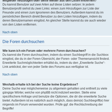
Mitglieder hinzufügen oder diese wieder aus den Listen entfernen?
Du kannst Benutzer auf zwei Arten auf diese Listen setzen: In jedem
Benutzerprofil siehst du zwei Links: einen zum Hinzufügen zur Liste der
Freunde und einen zum Ignorieren des Benutzers. Außerdem kannst du im
persönlichen Bereich direkt Benutzer zu den Listen hinzufügen, indem du
deren Benutzernamen eingibst. An gleicher Stelle kannst du sie auch wieder
von den Listen entfernen.
Nach oben
Die Foren durchsuchen
Wie kann ich ein Forum oder mehrere Foren durchsuchen?
Du kannst die Foren durchsuchen, indem du einen Suchbegriff in die Suchbox
eingibst, die du in der Foren-Übersicht, der Foren- oder Themenansicht findest.
Erweiterte Suchmöglichkeiten erhältst du, indem du den „Erweiterte Suche“-
Link anklickst, der von jeder Seite des Forums aus verfügbar ist.
Nach oben
Weshalb erhalte ich bei der Suche keine Ergebnisse?
Deine Suche war möglicherweise zu allgemein gehalten und enthielt zu viele
gängige Wörter, welche von phpBB nicht indiziert werden. Stelle eine
spezifischere Anfrage und benutze die Optionen, die dir die erweiterte Suche
bietet. Außerdem ist es natürlich auch möglich, dass dein(e) Suchbegriff(e) hier
nirgends im Forum verwendet wurden. Prüfe ggf. die Rechtschreibung der
Begriffe!