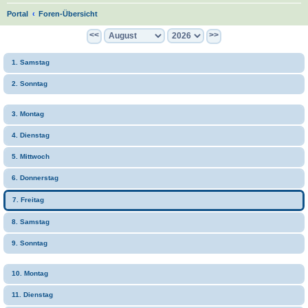
S
Portal
Foren-Übersicht
u
<<
>>
c
1. Samstag
h
e
2. Sonntag
3. Montag
4. Dienstag
5. Mittwoch
6. Donnerstag
7. Freitag
8. Samstag
9. Sonntag
10. Montag
11. Dienstag